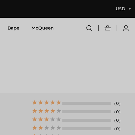
USD
Bape
McQueen
（0）
（0）
（0）
（0）