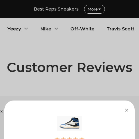
Best Reps Sneakers
More
Yeezy
Nike
Off-White
Travis Scott
Customer Reviews
 Travis Scott