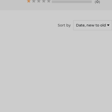
（0）
Sort by