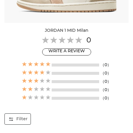
JORDAN 1 MID Milan
0
WRITE A REVIEW
（0）
（0）
（0）
（0）
（0）
Filter