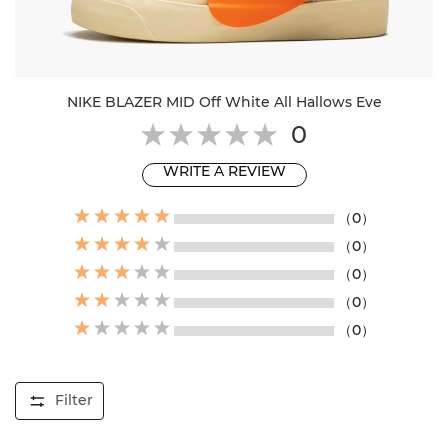
NIKE BLAZER MID Off White All Hallows Eve
0
WRITE A REVIEW
（0）
（0）
（0）
（0）
（0）
Filter