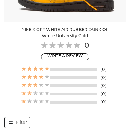
NIKE X OFF WHITE AIR RUBBER DUNK Off
White University Gold
0
WRITE A REVIEW
（0）
（0）
（0）
（0）
（0）
Filter