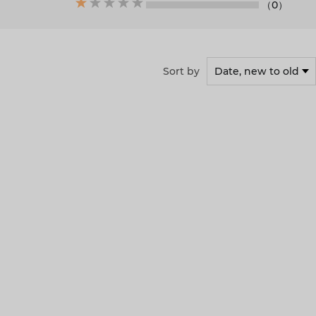
（0）
Sort by