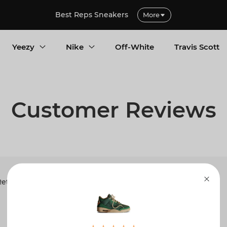
Best Reps Sneakers
More
Yeezy
Nike
Off-White
Travis Scott
Customer Reviews
etro SP Bicoastal