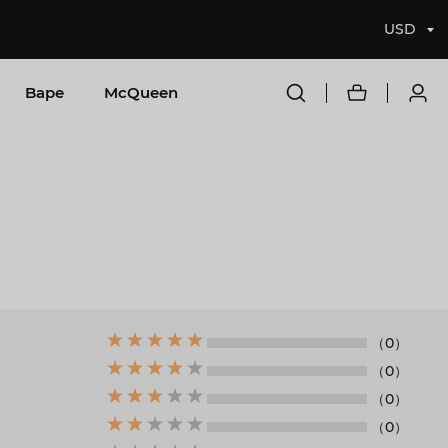
USD
Bape
McQueen
（0）
（0）
（0）
（0）