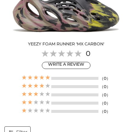
YEEZY FOAM RUNNER 'MX CARBON'
0
WRITE A REVIEW
（0）
（0）
（0）
（0）
（0）
Filter