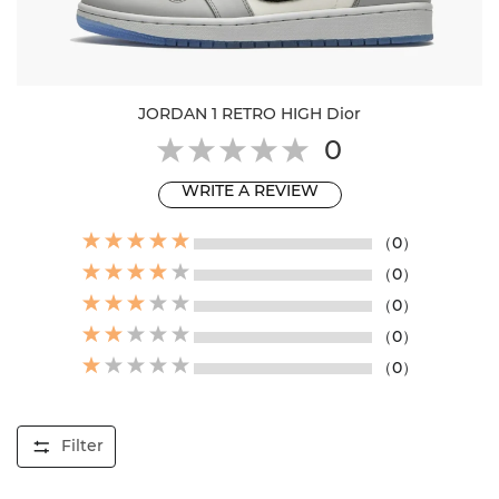
JORDAN 1 RETRO HIGH Dior
0
WRITE A REVIEW
（0）
（0）
（0）
（0）
（0）
Filter