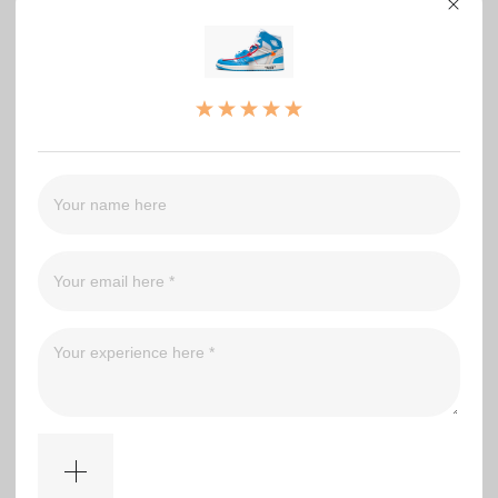
JORDAN 1 RETRO HIGH Off White UNC
0
WRITE A REVIEW
（0）
（0）
（0）
（0）
（0）
Filter